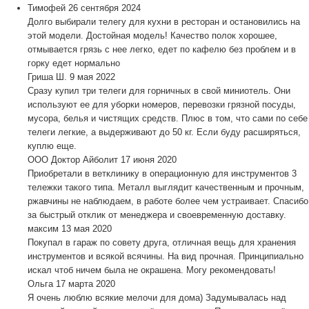
Тимофей
26 сентября 2024
Долго выбирали телегу для кухни в ресторан и остановились на
этой модели. Достойная модель! Качество полок хорошее,
отмывается грязь с нее легко, едет по кафелю без проблем и в
горку едет нормально
Гриша Ш.
9 мая 2022
Сразу купил три телеги для горничных в свой миниотель. Они
используют ее для уборки номеров, перевозки грязной посуды,
мусора, белья и чистящих средств. Плюс в том, что сами по себе
телеги легкие, а выдерживают до 50 кг. Если буду расширяться,
куплю еще.
ООО Доктор Айболит
17 июня 2020
Приобретали в ветклинику в операционную для инструментов 3
тележки такого типа. Металл выглядит качественным и прочным,
ржавчины не наблюдаем, в работе более чем устраивает. Спасибо
за быстрый отклик от менеджера и своевременную доставку.
максим
13 мая 2020
Покупал в гараж по совету друга, отличная вещь для хранения
инструментов и всякой всячины. На вид прочная. Принципиально
искал чтоб ничем была не окрашена. Могу рекомендовать!
Ольга
17 марта 2020
Я очень люблю всякие мелочи для дома) Задумывалась над