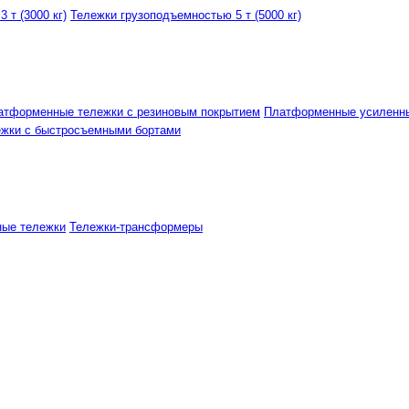
 т (3000 кг)
Тележки грузоподъемностью 5 т (5000 кг)
атформенные тележки с резиновым покрытием
Платформенные усиленн
ежки с быстросъемными бортами
ные тележки
Тележки-трансформеры