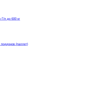
Г/п до 600 кг
 поддонов (паллет)