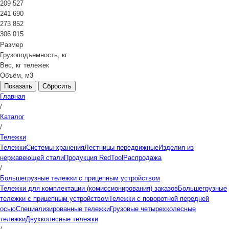
209 527
241 690
273 852
306 015
Размер
Грузоподъемность, кг
Вес, кг тележек
Объём, м3
Сбросить
Главная
/
Каталог
/
Тележки
Тележки
Системы хранения
Лестницы передвижные
Изделия из
нержавеющей стали
Продукция RedTool
Распродажа
/
Большегрузные тележки с прицепным устройством
Тележки для комплектации (комиссионирования) заказов
Большегрузные
тележки с прицепным устройством
Тележки с поворотной передней
осью
Специализированные тележки
Грузовые четырехколесные
тележки
Двухколесные тележки