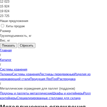
12 023
15 924
19 824
23 725
Наши предложения
Хиты продаж
Размер
Грузоподъемность, кг
Вес, кг
Сбросить
Главная
/
Каталог
/
Системы хранения
Тележки
Системы хранения
Лестницы передвижные
Изделия из
нержавеющей стали
Продукция RedTool
Распродажа
/
Металлические ограждения для паллет (поддонов)
Поддоны и паллеты металлические
Шкафы и контейнеры
Ролл
контейнеры
Специализированные стеллажи для склада