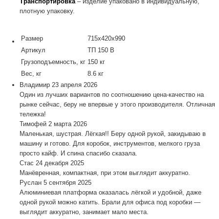
Транспортировка
– изделие упаковано в индивидуальную,
плотную упаковку.
Размер
715х420х990
Артикул
ТП 150 В
Грузоподъемность, кг
150 кг
Вес, кг
8.6 кг
Владимир
23 апреля 2026
Один из лучших вариантов по соотношению цена-качество на
рынке сейчас, беру не впервые у этого производителя. Отличная
тележка!
Тимофей
2 марта 2026
Маленькая, шустрая. Лёгкая!! Беру одной рукой, закидываю в
машину и готово. Для коробок, инструментов, мелкого груза
просто кайф. И спина спасибо сказала.
Стас
24 декабря 2025
Манёвренная, компактная, при этом выглядит аккуратно.
Руслан
5 сентября 2025
Алюминиевая платформа оказалась лёгкой и удобной, даже
одной рукой можно катить. Брали для офиса под коробки —
выглядит аккуратно, занимает мало места.