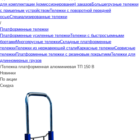
для комплектации (комиссионирования) заказов
Большегрузные тележки
с прицепным устройством
Тележки с поворотной передней
осью
Специализированные тележки
/
Платформенные тележки
Платформенные усиленные тележки
Тележки с быстросъемными
бортами
Многоярусные тележки
Складные платформенные
тележки
Тележки из нержавеющей стали
Каркасные тележки
Сервисные
тележки
Платформенные тележки с резиновым покрытием
Тележки для
длинномерных грузов
/
Тележка платформенная алюминиевая ТП 150 В
Новинки
По акции
Скидка