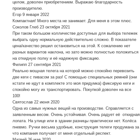
целом, доволен приобретением. Выражаю благодарность
производителю.
Егор
9 января 2022
Компактная! Много места не занимает. Для меня в этом плюс.
Соколов Глеб
23 октября 2021
При таком большом колличестве доступных для выбора тележек
выбрать одну нормальную действительно сложно. В показателе
цена/качество решил остановиться на этой. К сожалению нет
разных вариантов наклона, но зато можно полностью положиться
на откидную полку и её надежную фиксацию.
Филипп
27 сентября 2021
Реально мощная телега на которой можно спокойно перевозить
две кеги с пивасом за раз! С помощью специальных ремней (они
кстати не идут в комплекте это моя придумка) фиксирую кеги и
спокойно могу их транспортировать. Покупкой доволен на все
100!
Святослав
22 июня 2020
Одна из самых нужных вещей на производстве. Справляется с
заявленным весом. Очень устойчивая. Очень радует её откидная
лопата. На улице или в здании разницы практически нет. Колёса
пневмо. Ручки весьма удобные, конструкция телеги продумана за
что компания получает от меня отдельный респект.
Матвей
26 мая 2020