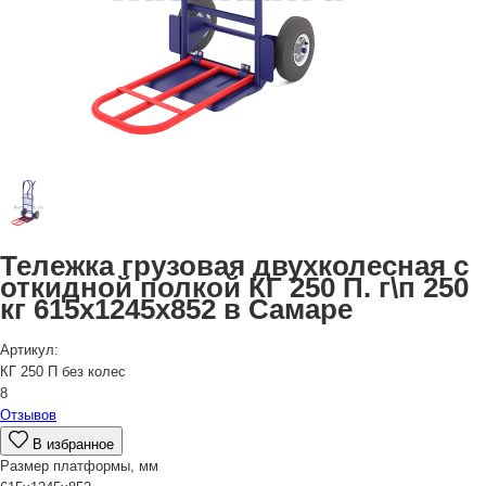
Тележка грузовая двухколесная с
откидной полкой КГ 250 П. г\п 250
кг 615x1245x852 в Самаре
Артикул:
КГ 250 П без колес
8
Отзывов
В избранное
Размер платформы, мм