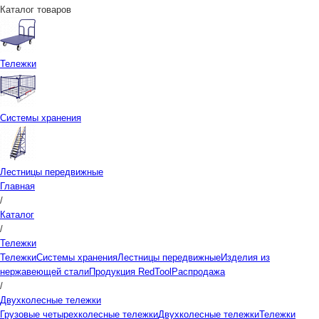
Каталог товаров
Тележки
Системы хранения
Лестницы передвижные
Главная
/
Каталог
/
Тележки
Тележки
Системы хранения
Лестницы передвижные
Изделия из
нержавеющей стали
Продукция RedTool
Распродажа
/
Двухколесные тележки
Грузовые четырехколесные тележки
Двухколесные тележки
Тележки